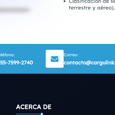
Clasificación de s
terrestre y aéreo).
eléfono:
Correo:
55-7599-2740
contacto@cargolink
ACERCA DE