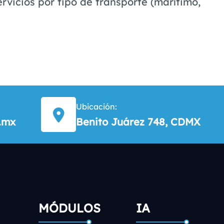
ervicios por tipo de transporte (marítimo,
Ubicación:
.mx
Benito Juárez 748, CDMX
MÓDULOS
IA